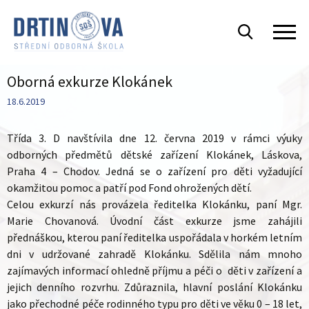
Oborná exkurze Klokánek
18.6.2019
Třída 3. D navštívila dne 12. června 2019 v rámci výuky
odborných předmětů dětské zařízení Klokánek, Láskova,
Praha 4 – Chodov. Jedná se o zařízení pro děti vyžadující
okamžitou pomoc a patří pod Fond ohrožených dětí.
Celou exkurzí nás provázela ředitelka Klokánku, paní Mgr.
Marie Chovanová. Úvodní část exkurze jsme zahájili
přednáškou, kterou paní ředitelka uspořádala v horkém letním
dni v udržované zahradě Klokánku. Sdělila nám mnoho
zajímavých informací ohledně příjmu a péči o děti v zařízení a
jejich denního rozvrhu. Zdůraznila, hlavní poslání Klokánku
jako přechodné péče rodinného typu pro děti ve věku 0 – 18 let,