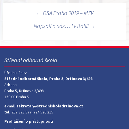
Navigace
←
DSA Praha 2019 – MZV
pro
Napsali o nás… i v Itálii!
→
příspěvky
Střední odborná škola
Úřední název
Střední odborná škola, Praha 5, Drtinova 3/498
Adresa
Praha 5, Drtinova 3/498
150 00 Praha 5
e-mail:
sekretar@stredniskoladrtinova.cz
tel.: 257 323 577; 724 526 215
Prohlášení o přístupnosti