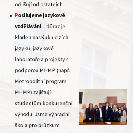
odlišují od ostatních.
P
osilujeme jazykové
vzdělávání
– důraz je
kladen na výuku cizích
jazyků, jazykové
laboratoře a projekty s
podporou MHMP (např.
Metropolitní program
MHMP) zajišťují
studentům konkurenční
výhodu. Jsme výhradní
škola pro průzkum