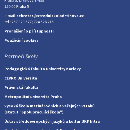
Praha 5, Drtinova 3/498
150 00 Praha 5
e-mail:
sekretar@stredniskoladrtinova.cz
tel.: 257 323 577; 724 526 215
Prohlášení o přístupnosti
Používání cookies
Partneři školy
Pedagogická fakulta Univerzity Karlovy
CEVRO Univerzita
Právnická fakulta
Metropolitní univerzita Praha
Vysoká škola mezinárodních a veřejných vztahů
(statut "Spolupracující škola")
Ústav středoevropských jazyků a kultur UKF Nitra