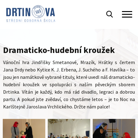
Dramaticko-hudební kroužek
Vánoční hra Jindřišky Smetanové, Mrazík, Hrátky s čertem
Jana Drdy nebo Kytice K. J. Erbena, J. Suchého a F. Havlíka – to
jsou jen namátkově vybrané tituly, které uvedl náš dramaticko-
hudební kroužek ve spolupráci s naším pěveckým sborem
Drtinka. Vítán je každý, kdo má rád divadlo, legraci a dobrou
partu. A pokud jste zvědaví, co chystáme letos – je to Noc na
Karlštejně Jaroslava Vrchlického. Držte nám palce!