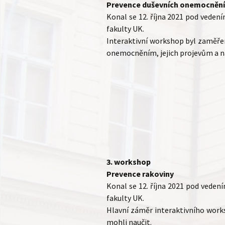
Prevence duševních onemocnění
Konal se 12. října 2021 pod veden
fakulty UK.
Interaktivní workshop byl zaměřen
onemocněním, jejich projevům a na k
3. workshop
Prevence rakoviny
Konal se 12. října 2021 pod veden
fakulty UK.
Hlavní záměr interaktivního works
mohli naučit.