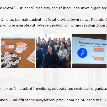
ím lektorů – studentů medicíny, pod záštitou neziskové organiz
ý na to, jak mají studenti pečovat o své duševní zdraví. Podrobn
oho se mají obrátit, když se s podobnými projevy setkají. Zúčastnil
ím lektorů – studentů medicíny, pod záštitou neziskové organiz
hopu – důležitost samovyšetření prsou a varlat. Studenti měli k 