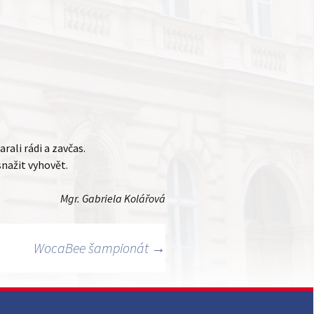
rali rádi a zavčas.
snažit vyhovět.
Mgr. Gabriela Kolářová
WocaBee šampionát
→