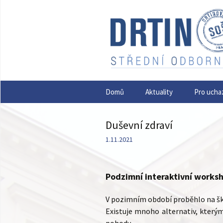
Přejít
Domů
Aktuality
Pro ucha
k
obsahu
webu
Duševní zdraví
1.11.2021
Podzimní interaktivní works
V pozimním období proběhlo na šk
Existuje mnoho alternativ, kterým