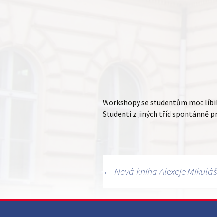
Workshopy se studentům moc líbily.
Studenti z jiných tříd spontánně p
Navigace
←
Nová kniha Alexeje Mikulá
pro
příspěvky