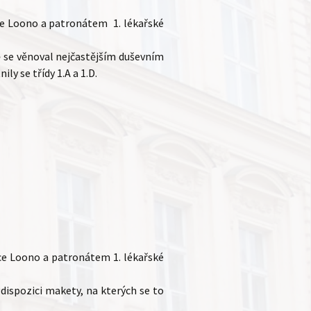
ace Loono a patronátem 1. lékařské
ě se věnoval nejčastějším duševním
y se třídy 1.A a 1.D.
ace Loono a patronátem 1. lékařské
dispozici makety, na kterých se to