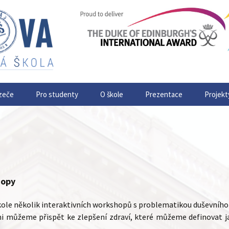
zeče
Pro studenty
O škole
Prezentace
Projekt
hopy
ole několik interaktivních workshopů s problematikou duševního 
i můžeme přispět ke zlepšení zdraví, které můžeme definovat jak