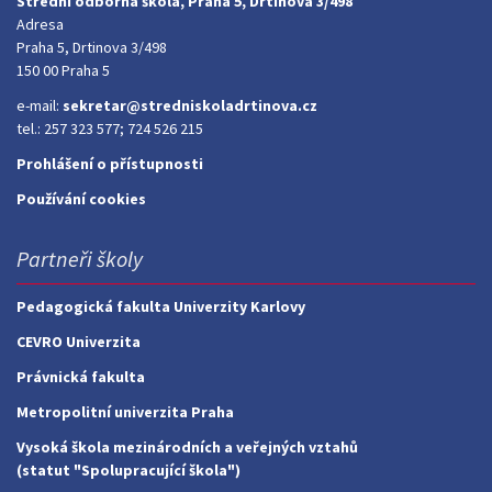
Střední odborná škola, Praha 5, Drtinova 3/498
Adresa
Praha 5, Drtinova 3/498
150 00 Praha 5
e-mail:
sekretar@stredniskoladrtinova.cz
tel.: 257 323 577; 724 526 215
Prohlášení o přístupnosti
Používání cookies
Partneři školy
Pedagogická fakulta Univerzity Karlovy
CEVRO Univerzita
Právnická fakulta
Metropolitní univerzita Praha
Vysoká škola mezinárodních a veřejných vztahů
(statut "Spolupracující škola")