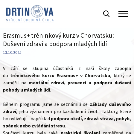
Erasmus+ tréninkový kurz v Chorvatsku:
Duševní zdraví a podpora mladých lidí
13.10.2025
V září se skupina účastníků z naší školy zapojila
do
tréninkového kurzu Erasmus+ v Chorvatsku
, který se
zaměřil na
mentální zdraví, prevenci a podporu duševní
pohody u mladých lidí
.
Během programu jsme se seznámili se
základy duševního
zdraví
, jeho významem pro každodenní život i faktory, které
ho ovlivňují – například
podpora okolí, zdravá strava, pohyb,
spánek nebo zvládání stresu
.
Součástí kurzu byla také
praktická školení
zaměřená na