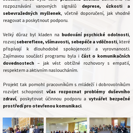
rozpoznávání varovných signálů
deprese, úzkosti a
sebevražedných myšlenek
, včetně doporučení, jak vhodně
reagovat a poskytnout podporu.
Velký důraz byl kladen na
budování psychické odolnosti
,
rozvoj
sebereflexe, všímavosti, sebepéče a vděčnosti
, které
přispívají k dlouhodobé spokojenosti a vyrovnanosti.
Zajímavou součástí programu byla i
část o komunikačních
dovednostech
– jak vést obtížné rozhovory s empatií,
respektem a aktivním nasloucháním.
Projekt tak pomohl pracovníkům s mládeží i dobrovolníkům
rozvíjet schopnost
včas rozpoznat problémy duševního
zdraví
, poskytovat účinnou podporu a
vytvářet bezpečné
prostředí pro otevřenou komunikaci
.