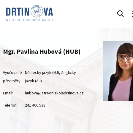
Mgr. Pavlína Hubová (HUB)
Vyučované
Německý jazyk (NJ), Anglický
předměty:
jazyk (AJ)
Email:
hubova@stredniskoladrtinova.cz
Telefon:
241 400 538