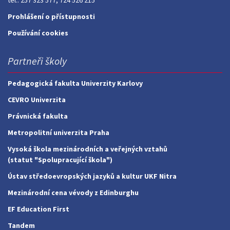
tel.: 257 323 577; 724 526 215
Prohlášení o přístupnosti
Používání cookies
Partneři školy
Pedagogická fakulta Univerzity Karlovy
CEVRO Univerzita
Právnická fakulta
Metropolitní univerzita Praha
Vysoká škola mezinárodních a veřejných vztahů
(statut "Spolupracující škola")
Ústav středoevropských jazyků a kultur UKF Nitra
Mezinárodní cena vévody z Edinburghu
EF Education First
Tandem