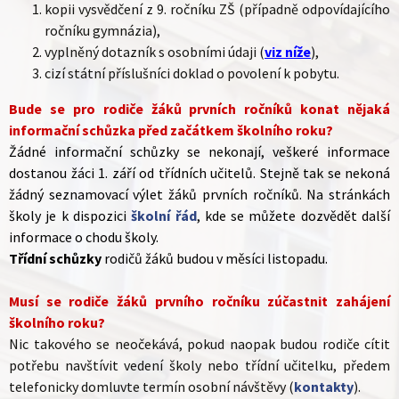
kopii vysvědčení z 9. ročníku ZŠ (případně odpovídajícího
ročníku gymnázia),
vyplněný dotazník s osobními údaji (
viz níže
),
cizí státní příslušníci doklad o povolení k pobytu.
Bude se pro rodiče žáků prvních ročníků konat nějaká
informační schůzka před začátkem školního roku?
Žádné informační schůzky se nekonají, veškeré informace
dostanou žáci 1. září od třídních učitelů. Stejně tak se nekoná
žádný seznamovací výlet žáků prvních ročníků. Na stránkách
školy je k dispozici
školní řád
, kde se můžete dozvědět další
informace o chodu školy.
Třídní schůzky
rodičů žáků budou v měsíci listopadu.
Musí se rodiče žáků prvního ročníku zúčastnit zahájení
školního roku?
Nic takového se neočekává, pokud naopak budou rodiče cítit
potřebu navštívit vedení školy nebo třídní učitelku, předem
telefonicky domluvte termín osobní návštěvy (
kontakty
).