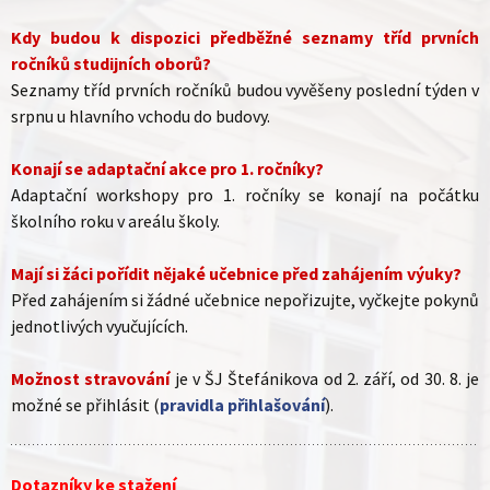
Kdy budou k dispozici předběžné seznamy tříd prvních
ročníků studijních oborů?
Seznamy tříd prvních ročníků budou vyvěšeny poslední týden v
srpnu u hlavního vchodu do budovy.
Konají se adaptační akce pro 1. ročníky?
Adaptační workshopy pro 1. ročníky se konají na počátku
školního roku v areálu školy.
Mají si žáci pořídit nějaké učebnice před zahájením výuky?
Před zahájením si žádné učebnice nepořizujte, vyčkejte pokynů
jednotlivých vyučujících.
Možnost stravování
je v ŠJ Štefánikova od 2. září, od 30. 8. je
možné se přihlásit (
pravidla přihlašování
).
Dotazníky ke stažení