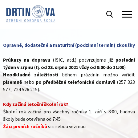
Opravné, dodatečné a maturitní (podzimní termín) zkoušky
Průkazy na dopravu
(ISIC, atd.) potvrzujeme již
poslední
týden v srpnu
(tj.
od 23. srpna 2021 vždy od 9:00 do 11:00
).
Neodkladné záležitosti
během prázdnin možno vyřídit
písemně
nebo
po předběžné telefonické domluvě
(257 323
577; 724 526 215).
Kdy začíná letošní školní rok?
Školní rok začíná pro všechny ročníky 1. září v 8:00, budova
školy bude otevřena od 7:45.
Žáci prvních ročníků
si s sebou vezmou