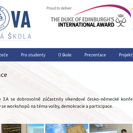
zeče
Pro studenty
O škole
Prezentace
Projekt
nce
 3.A se dobrovolně zúčastnily víkendové česko-německé konf
ly se workshopů na téma volby, demokracie a participace.