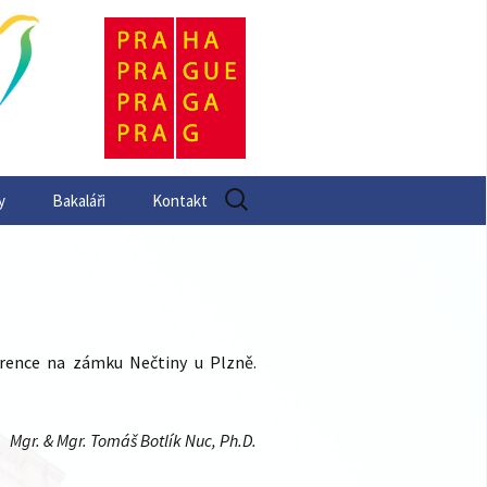
Vyhledávání
y
Bakaláři
Kontakt
erence na zámku Nečtiny u Plzně.
Mgr. & Mgr. Tomáš Botlík Nuc, Ph.D.