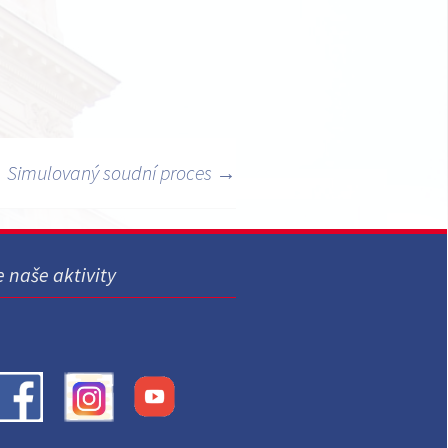
Simulovaný soudní proces
→
e naše aktivity