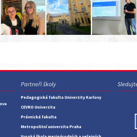
Partneři školy
Sledujt
Pedagogická fakulta Univerzity Karlovy
nova
CEVRO Univerzita
Právnická fakulta
Metropolitní univerzita Praha
Vysoká škola mezinárodních a veřejných