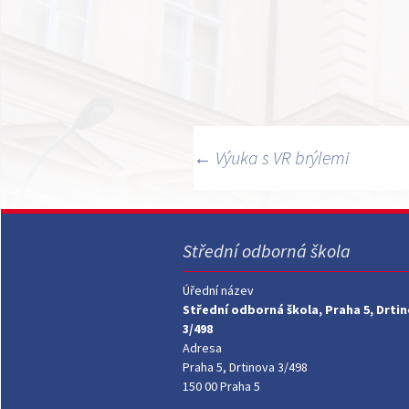
Navigace
←
Výuka s VR brýlemi
pro
příspěvky
Střední odborná škola
Úřední název
Střední odborná škola, Praha 5, Drti
3/498
Adresa
Praha 5, Drtinova 3/498
150 00 Praha 5