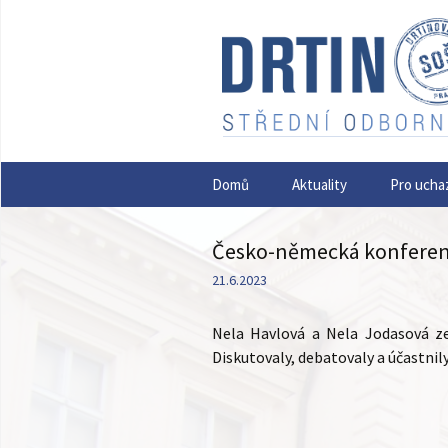
Přejít
Domů
Aktuality
Pro ucha
k
obsahu
webu
Česko-německá konfere
21.6.2023
Nela Havlová a Nela Jodasová ze
Diskutovaly, debatovaly a účastni