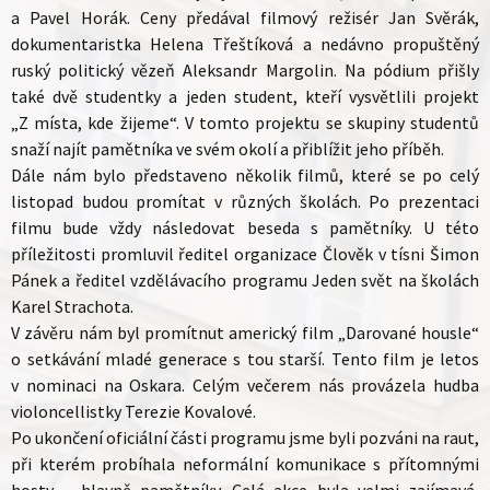
a Pavel Horák. Ceny předával filmový režisér Jan Svěrák,
dokumentaristka Helena Třeštíková a nedávno propuštěný
ruský politický vězeň Aleksandr Margolin. Na pódium přišly
také dvě studentky a jeden student, kteří vysvětlili projekt
„Z místa, kde žijeme“. V tomto projektu se skupiny studentů
snaží najít pamětníka ve svém okolí a přiblížit jeho příběh.
Dále nám bylo představeno několik filmů, které se po celý
listopad budou promítat v různých školách. Po prezentaci
filmu bude vždy následovat beseda s pamětníky. U této
příležitosti promluvil ředitel organizace Člověk v tísni Šimon
Pánek a ředitel vzdělávacího programu Jeden svět na školách
Karel Strachota.
V závěru nám byl promítnut americký film „Darované housle“
o setkávání mladé generace s tou starší. Tento film je letos
v nominaci na Oskara. Celým večerem nás provázela hudba
violoncellistky Terezie Kovalové.
Po ukončení oficiální části programu jsme byli pozváni na raut,
při kterém probíhala neformální komunikace s přítomnými