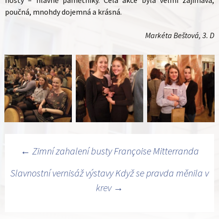
hosty – hlavně pamětníky. Celá akce byla velmi zajímavá,
poučná, mnohdy dojemná a krásná.
Markéta Beštová, 3. D
Navigace
←
Zimní zahalení busty Françoise Mitterranda
pro
Slavnostní vernisáž výstavy Když se pravda měnila v
příspěvky
krev
→