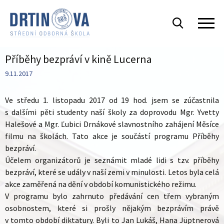
Příběhy bezpráví v kině Lucerna
9.11.2017
Ve středu 1. listopadu 2017 od 19 hod. jsem se zúčastnila
s dalšími pěti studenty naší školy za doprovodu Mgr. Yvetty
Halešové a Mgr. Ľubici Drnákové slavnostního zahájení
Měsíce
filmu na školách. Tato akce je součástí programu Příběhy
bezpráví.
Účelem organizátorů je seznámit mladé lidi s tzv. příběhy
bezpráví, které se udály v naší zemi v minulosti. Letos byla celá
akce zaměřená na dění v období komunistického režimu.
V programu bylo zahrnuto předávání cen třem vybraným
osobnostem, které si prošly nějakým bezprávím právě
v tomto období diktatury. Byli to Jan Lukáš, Hana Jüptnerová