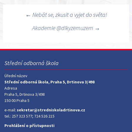
Navigace
←
Nebát se, zkusit a vyjet do světa!
pro
Akademie @dikyzemuzem
→
příspěvky
Střední odborná škola
Úřední název
Střední odborná škola, Praha 5, Drtinova 3/498
Adresa
Praha 5, Drtinova 3/498
150 00 Praha 5
e-mail:
sekretar@stredniskoladrtinova.cz
tel.: 257 323 577; 724 526 215
Prohlášení o přístupnosti