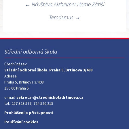
Navigace
←
Návštěva Alzheimer Home Zátiší
pro
Terorismus
→
příspěvky
Střední odborná škola
Úřední název
Střední odborná škola, Praha 5, Drtinova 3/498
Adresa
Praha 5, Drtinova 3/498
150 00 Praha 5
e-mail:
sekretar@stredniskoladrtinova.cz
tel.: 257 323 577; 724 526 215
Prohlášení o přístupnosti
Používání cookies