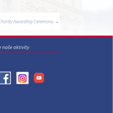
Charity Awarding Ceremony
→
e naše aktivity