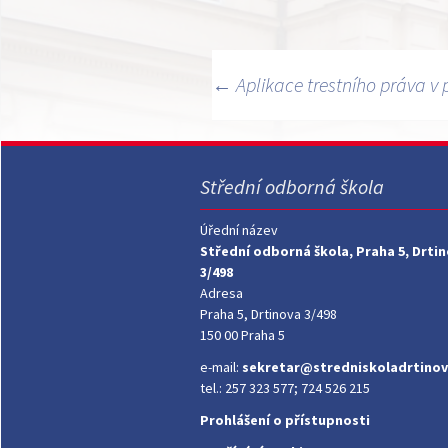
Navigace
←
Aplikace trestního práva v 
pro
příspěvky
Střední odborná škola
Úřední název
Střední odborná škola, Praha 5, Drti
3/498
Adresa
Praha 5, Drtinova 3/498
150 00 Praha 5
e-mail:
sekretar@stredniskoladrtinov
tel.: 257 323 577; 724 526 215
Prohlášení o přístupnosti