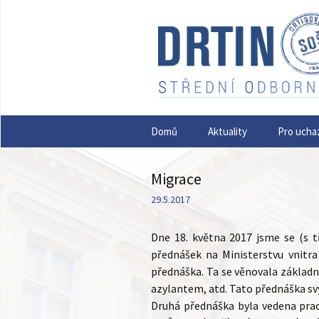
Přejít
Domů
Aktuality
Pro ucha
k
obsahu
webu
Migrace
29.5.2017
Dne 18. května 2017 jsme se (s t
přednášek na Ministerstvu vnitra
přednáška. Ta se věnovala základn
azylantem, atd. Tato přednáška s
Druhá přednáška byla vedena praco