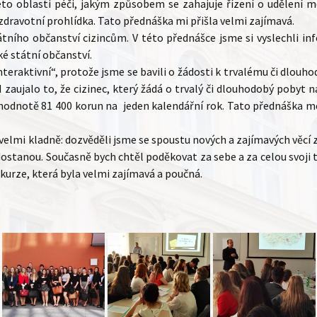
této oblasti péči, jakým způsobem se zahajuje řízení o udělení m
 zdravotní prohlídka. Tato přednáška mi přišla velmi zajímavá.
átního občanství cizincům. V této přednášce jsme si vyslechli 
ké státní občanství.
interaktivní“, protože jsme se bavili o žádosti k trvalému či dlo
 zaujalo to, že cizinec, který žádá o trvalý či dlouhodobý pobyt 
hodnotě 81 400 korun na jeden kalendářní rok. Tato přednáška mě 
elmi kladně: dozvěděli jsme se spoustu nových a zajímavých věcí z
ostanou. Současně bych chtěl poděkovat za sebe a za celou svoji t
kurze, která byla velmi zajímavá a poučná.