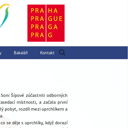
Vyhledávání
y
Bakaláři
Kontakt
 Soni Šípové zúčastnili odborných
asedací místnosti, a začala první
lý pobyt, rozdíl mezi uprchlíkem a
a.
o se děje s uprchlíky, když dorazí