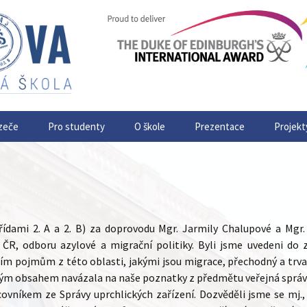
zeče
Pro studenty
O škole
Prezentace
Projekt
řídami 2. A a 2. B) za doprovodu Mgr. Jarmily Chalupové a Mgr.
 ČR, odboru azylové a migrační politiky.
Byli jsme uvedeni do z
ím pojmům z této oblasti, jakými jsou migrace, přechodný a trva
vým obsahem navázala na naše poznatky z předmětu veřejná správ
vníkem ze Správy uprchlických zařízení. Dozvěděli jsme se mj., c