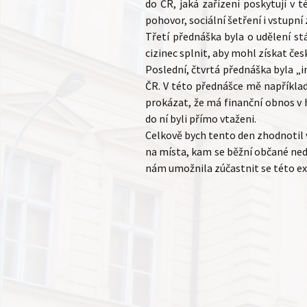
do ČR, jaká zařízení poskytují v 
pohovor, sociální šetření i vstupní
Třetí přednáška byla o udělení st
cizinec splnit, aby mohl získat čes
Poslední, čtvrtá přednáška byla „
ČR. V této přednášce mě například
prokázat, že má finanční obnos v 
do ní byli přímo vtaženi.
Celkově bych tento den zhodnotil v
na místa, kam se běžní občané ned
nám umožnila zúčastnit se této ex