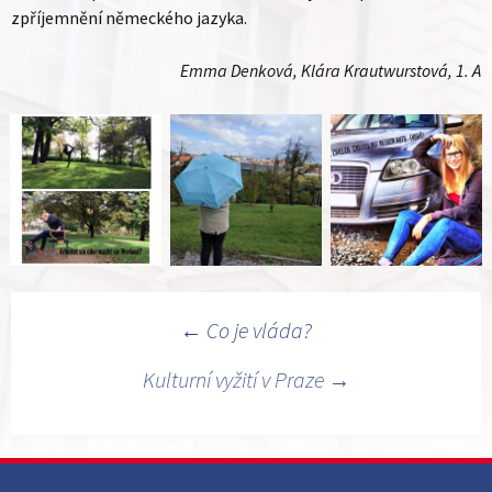
zpříjemnění německého jazyka.
Emma Denková, Klára Krautwurstová, 1. A
Navigace
←
Co je vláda?
pro
Kulturní vyžití v Praze
→
příspěvky