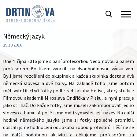
Německý jazyk
25.10.2016
Dne 4. října 2016 jsme s paní profesorkou Nedomovou a panem
profesorem Botlíkem vyrazili na dvouhodinovou výuku ven.
Byli jsme rozděleni do skupinek a každá skupinka dostala dvě
německá slovesa a dvě barvy.
Na základě toho jsme potom
měli vyfotit čtyři fotky podle rad Jakuba Helise, který studuje
Filmovou akademii Miroslava Ondříčka v Písku, a nyní pracuje
jako střihač. Do každé fotky jsme museli zakomponovat jedno
sloveso a barvu. A poté jsme měli vymyslet její název. Na další
hodině německého jazyka jsme si fotky společně promítli,
dostali jsme hodnocení od Jakuba i obou profesorů. Těšíme se
na další podobnou aktivitu a děkujeme profesorům za