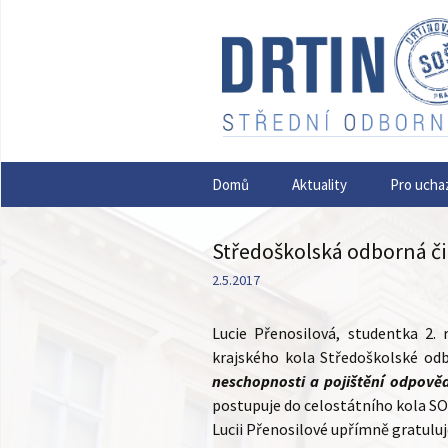
Přejít
Domů
Aktuality
Pro ucha
k
obsahu
webu
Středoškolská odborná č
2.5.2017
Lucie Přenosilová, studentka 2.
krajského kola Středoškolské odb
neschopnosti a pojištění odpově
postupuje do celostátního kola SOČ
Lucii Přenosilové upřímně gratuluj